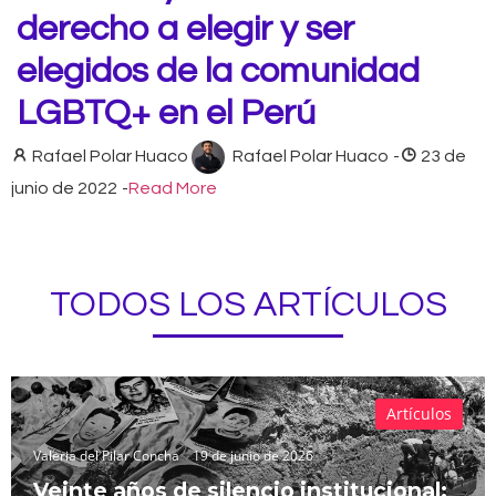
derecho a elegir y ser
elegidos de la comunidad
LGBTQ+ en el Perú
Rafael Polar Huaco
Rafael Polar Huaco
-
23 de
junio de 2022
-
Read More
TODOS LOS ARTÍCULOS
Artículos
Valeria del Pilar Concha
19 de junio de 2026
Veinte años de silencio institucional: