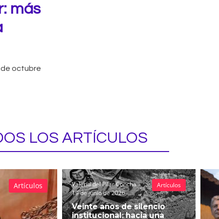
r: más
a
 de octubre
OS LOS ARTÍCULOS
Valeria del Pilar Concha
Artículos
Artículos
19 de junio de 2026
Veinte años de silencio
institucional: hacia una