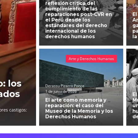
reflexión crítica del
Sil
cumplimiento de las
reparaciones post-CVR en
El
el Perú desde los
An
estándares del derecho
g
internacional de los
pa
derechos humanos
la
Arte y Derechos Humanos
: los
Derassu Pizarro Ponce
Luz
ados
1 de junio de 2026
El
El arte como memoria y
Mu
reparación: el caso del
un
res castigos:
Museo de la Memoria y los
h
Derechos Humanos
d