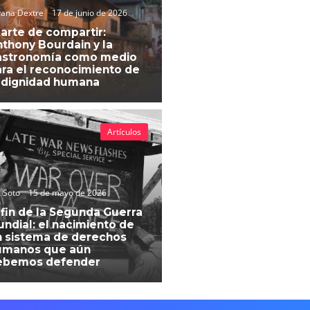
vana Dextre
17 de junio de 2026
 arte de compartir:
thony Bourdain y la
astronomía como medio
ra el reconocimiento de
 dignidad humana
Artículos
 Soto
15 de mayo de 2026
 fin de la Segunda Guerra
ndial: el nacimiento de
 sistema de derechos
umanos que aún
ebemos defender