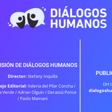
ISIÓN DE DIÁLOGOS HUMANOS
PUBLI
Director:
Stefany Inquilla
DH t
ejo Editorial:
Valeria del Pilar Concha /
dialogosh
a Verde /
Adrian Olguin / Derassú Ponce
/ Paolo Mamani