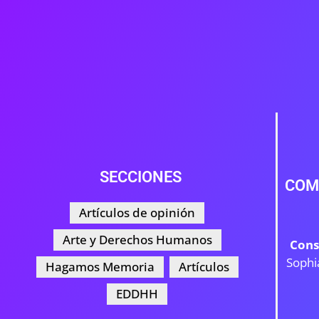
SECCIONES
COM
Artículos de opinión
Arte y Derechos Humanos
Cons
Sophi
Hagamos Memoria
Artículos
EDDHH