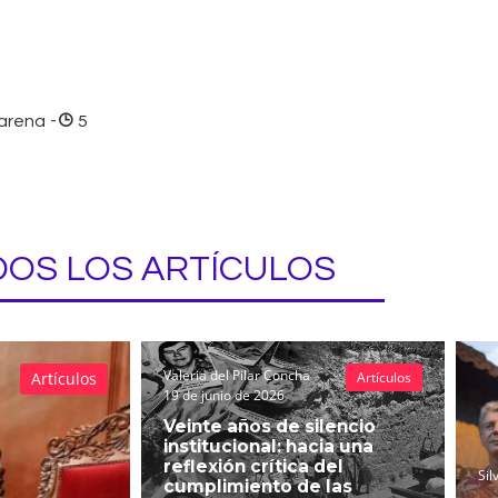
marena
-
5
OS LOS ARTÍCULOS
Valeria del Pilar Concha
Artículos
Artículos
19 de junio de 2026
Veinte años de silencio
institucional: hacia una
reflexión crítica del
Sil
cumplimiento de las