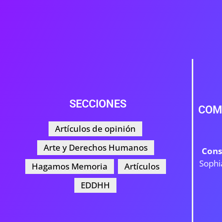
SECCIONES
COM
Artículos de opinión
Arte y Derechos Humanos
Cons
Sophi
Hagamos Memoria
Artículos
EDDHH