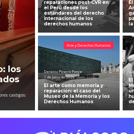
reparaciones post-CVR en
El
el Perú desde los
An
estándares del derecho
g
internacional de los
pa
derechos humanos
la
Arte y Derechos Humanos
: los
Derassu Pizarro Ponce
Luz
ados
1 de junio de 2026
El
El arte como memoria y
Mu
reparación: el caso del
un
res castigos:
Museo de la Memoria y los
h
Derechos Humanos
d