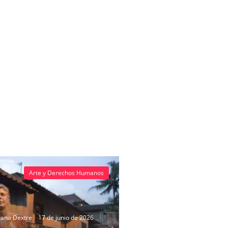
Arte y Derechos Humanos
vana Dextre
17 de junio de 2026