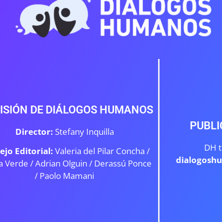
ISIÓN DE DIÁLOGOS HUMANOS
PUBLI
Director:
Stefany Inquilla
DH t
ejo Editorial:
Valeria del Pilar Concha /
dialogosh
a Verde /
Adrian Olguin / Derassú Ponce
/ Paolo Mamani