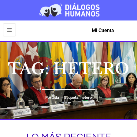
Mi Cuenta
TAG: HETERO
Portada
Etiqueta: hetero