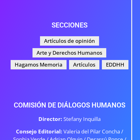
SECCIONES
Artículos de opinión
Arte y Derechos Humanos
Hagamos Memoria
Artículos
EDDHH
COMISIÓN DE DIÁLOGOS HUMANOS
Director:
Stefany Inquilla
Consejo Editorial:
Valeria del Pilar Concha /
Sophia Verde /
Adrian Olguin / Derassú Ponce /