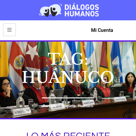
Mi Cuenta
TAG:
HUÁNUCO
Portada
Etiqueta: Huánuco