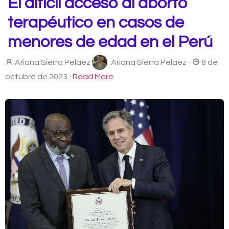
El difícil acceso al aborto
terapéutico en casos de
menores de edad en el Perú
Ariana Sierra Pelaez
Ariana Sierra Pelaez
-
8 de
octubre de 2023
-
Read More