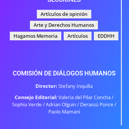
Artículos de opinión
Arte y Derechos Humanos
Hagamos Memoria
Artículos
EDDHH
COMISIÓN DE DIÁLOGOS HUMANOS
Director:
Stefany Inquilla
Consejo Editorial:
Valeria del Pilar Concha /
Sophia Verde /
Adrian Olguin / Derassú Ponce /
Paolo Mamani