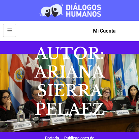
Mi Cuenta
AUTOR:
ARIANA
SIERRA
PELAEZ
Portada
Publicaciones de