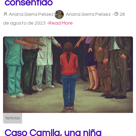
consentido
Ariana Sierra Pelaez
Ariana Sierra Pelaez
-
26
de agosto de 2023
-
Read More
Noticias
Caso Camila, una niña