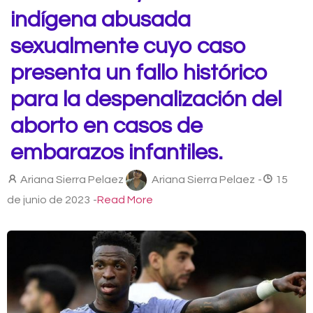
indígena abusada
sexualmente cuyo caso
presenta un fallo histórico
para la despenalización del
aborto en casos de
embarazos infantiles.
Ariana Sierra Pelaez
Ariana Sierra Pelaez
-
15
de junio de 2023
-
Read More