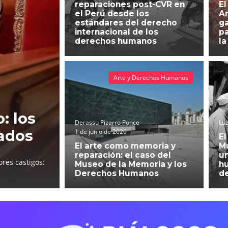
reparaciones post-CVR en
El
el Perú desde los
An
estándares del derecho
g
internacional de los
pa
derechos humanos
la
Arte y Derechos Humanos
: los
Derassu Pizarro Ponce
Luz
ados
1 de junio de 2026
El
El arte como memoria y
Mu
reparación: el caso del
un
res castigos:
Museo de la Memoria y los
h
Derechos Humanos
d