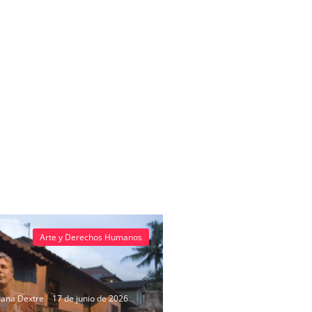
Arte y Derechos Humanos
vana Dextre
17 de junio de 2026