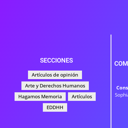
SECCIONES
COM
Artículos de opinión
Arte y Derechos Humanos
Cons
Sophi
Hagamos Memoria
Artículos
EDDHH