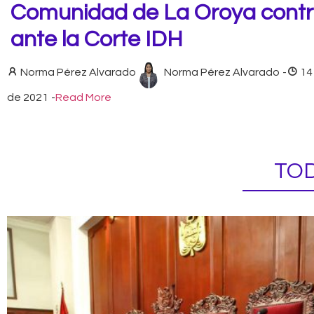
Comunidad de La Oroya contr
ante la Corte IDH
Norma Pérez Alvarado
Norma Pérez Alvarado
-
14
de 2021
-
Read More
TOD