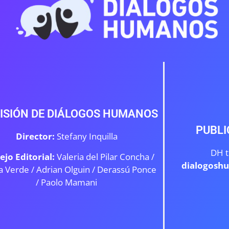
ISIÓN DE DIÁLOGOS HUMANOS
PUBLI
Director:
Stefany Inquilla
DH t
ejo Editorial:
Valeria del Pilar Concha /
dialogosh
a Verde /
Adrian Olguin / Derassú Ponce
/ Paolo Mamani