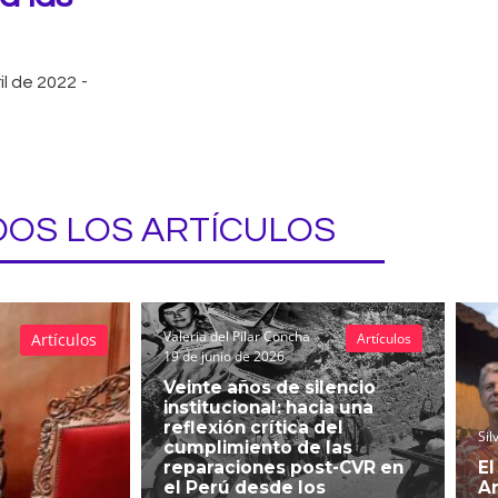
il de 2022
-
OS LOS ARTÍCULOS
Valeria del Pilar Concha
Artículos
Artículos
19 de junio de 2026
Veinte años de silencio
institucional: hacia una
reflexión crítica del
Sil
cumplimiento de las
reparaciones post-CVR en
El
el Perú desde los
An