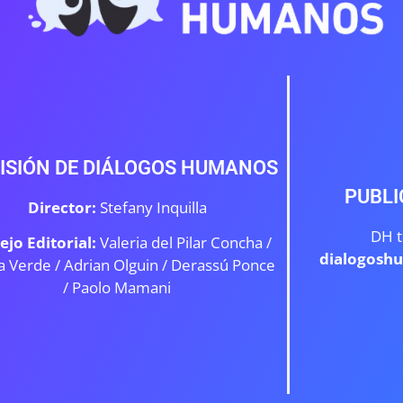
ISIÓN DE DIÁLOGOS HUMANOS
PUBLI
Director:
Stefany Inquilla
DH t
ejo Editorial:
Valeria del Pilar Concha /
dialogosh
a Verde /
Adrian Olguin / Derassú Ponce
/ Paolo Mamani