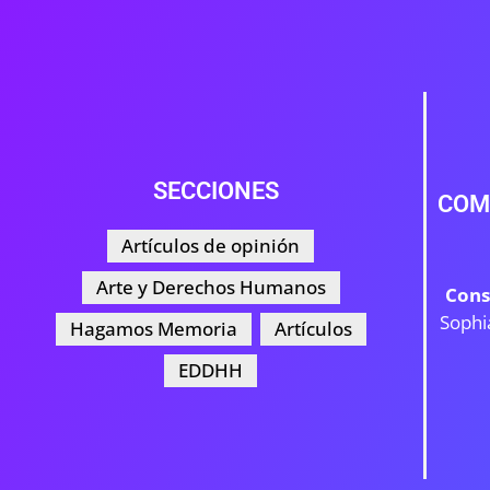
SECCIONES
COM
Artículos de opinión
Arte y Derechos Humanos
Cons
Sophi
Hagamos Memoria
Artículos
EDDHH