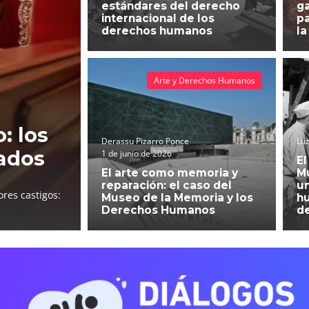
estándares del derecho
g
internacional de los
pa
derechos humanos
la
Arte y Derechos Humanos
: los
Derassu Pizarro Ponce
Luz
ados
1 de junio de 2026
El
El arte como memoria y
Mu
reparación: el caso del
un
res castigos:
Museo de la Memoria y los
h
Derechos Humanos
d