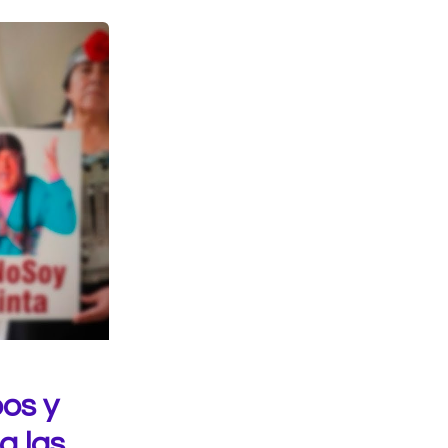
pos y
a las