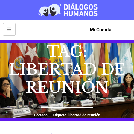
Mi Cuenta
TAG:
LIBERTAD DE
REUNIÓN
Portada
Etiqueta: libertad de reunión