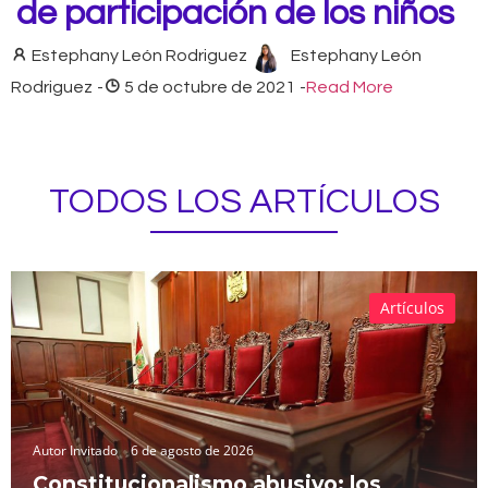
de participación de los niños
Estephany León Rodriguez
Estephany León
Rodriguez
-
5 de octubre de 2021
-
Read More
TODOS LOS ARTÍCULOS
Artículos
Autor Invitado
6 de agosto de 2026
Constitucionalismo abusivo: los