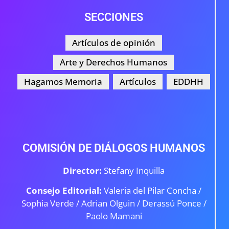
SECCIONES
Artículos de opinión
Arte y Derechos Humanos
Hagamos Memoria
Artículos
EDDHH
COMISIÓN DE DIÁLOGOS HUMANOS
Director:
Stefany Inquilla
Consejo Editorial:
Valeria del Pilar Concha /
Sophia Verde /
Adrian Olguin / Derassú Ponce /
Paolo Mamani