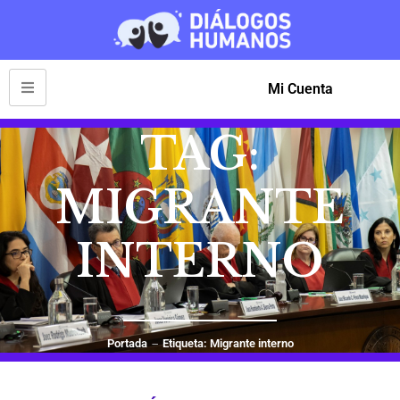
Mi Cuenta
TAG:
MIGRANTE
INTERNO
Portada
Etiqueta: Migrante interno