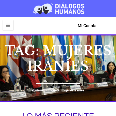
Mi Cuenta
TAG: MUJERES
IRANÍES
Portada
Etiqueta: mujeres iraníes