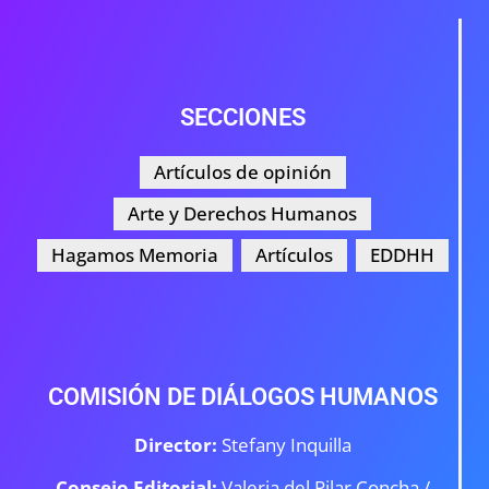
SECCIONES
Artículos de opinión
Arte y Derechos Humanos
Hagamos Memoria
Artículos
EDDHH
COMISIÓN DE DIÁLOGOS HUMANOS
Director:
Stefany Inquilla
Consejo Editorial:
Valeria del Pilar Concha /