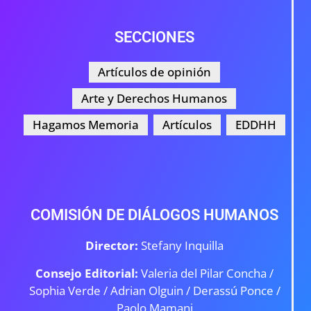
SECCIONES
Artículos de opinión
Arte y Derechos Humanos
Hagamos Memoria
Artículos
EDDHH
COMISIÓN DE DIÁLOGOS HUMANOS
Director:
Stefany Inquilla
Consejo Editorial:
Valeria del Pilar Concha /
Sophia Verde /
Adrian Olguin / Derassú Ponce /
Paolo Mamani