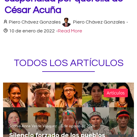
César Acuña
Piero Chávez Gonzales
Piero Chávez Gonzales
-
10 de enero de 2022
-
Read More
TODOS LOS ARTÍCULOS
Artículos
Sophia Anna Verde Vásquez
8 de agosto de 2026
Silencio forzado de los pueblos