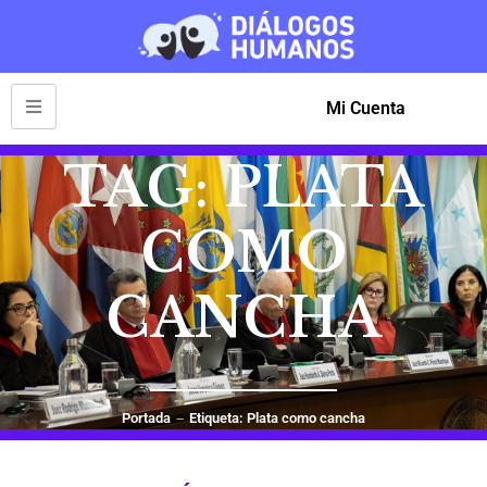
Mi Cuenta
TAG: PLATA
COMO
CANCHA
Portada
Etiqueta: Plata como cancha