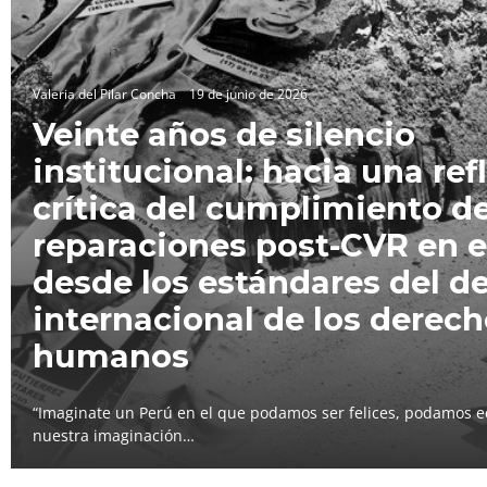
Valeria del Pilar Concha
19 de junio de 2026
Veinte años de silencio
institucional: hacia una ref
crítica del cumplimiento de
reparaciones post-CVR en e
desde los estándares del d
internacional de los derec
humanos
“Imaginate un Perú en el que podamos ser felices, podamos e
nuestra imaginación…