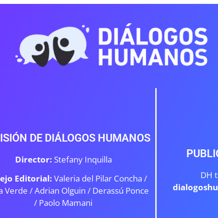
ISIÓN DE DIÁLOGOS HUMANOS
PUBLI
Director:
Stefany Inquilla
DH t
ejo Editorial:
Valeria del Pilar Concha /
dialogosh
a Verde /
Adrian Olguin / Derassú Ponce
/ Paolo Mamani