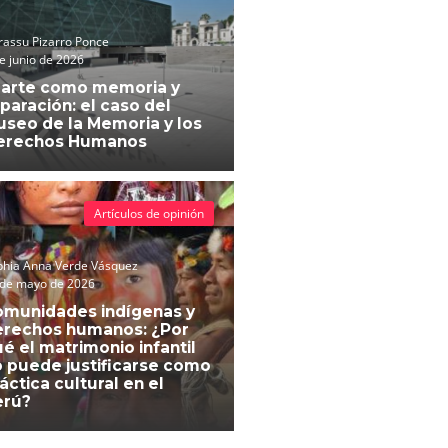
assu Pizarro Ponce
e junio de 2026
 arte como memoria y
paración: el caso del
seo de la Memoria y los
erechos Humanos
Artículos de opinión
phia Anna Verde Vásquez
 de mayo de 2026
omunidades indígenas y
erechos humanos: ¿Por
é el matrimonio infantil
 puede justificarse como
áctica cultural en el
erú?