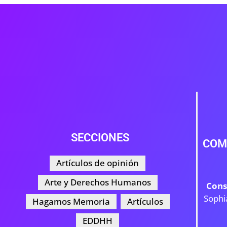
SECCIONES
COM
Artículos de opinión
Arte y Derechos Humanos
Cons
Sophi
Hagamos Memoria
Artículos
EDDHH