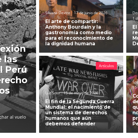
Silvana Dextre
17 de junio de 2026
Der
1 d
El arte de compartir:
Anthony Bourdain y la
El
gastronomía como medio
re
para el reconocimiento de
Mu
la dignidad humana
D
lexión
 las
Artículos
l Perú
erecho
So
15
hos
Luz Soto
15 de mayo de 2026
C
El fin de la Segunda Guerra
d
Mundial: el nacimiento de
qu
un sistema de derechos
no
char al vuelo
humanos que aún
pr
debemos defender
P