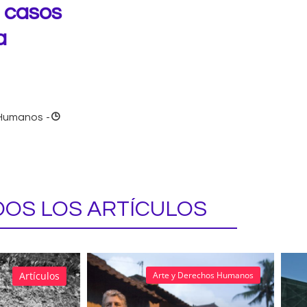
n casos
a
 Humanos
-
OS LOS ARTÍCULOS
Artículos
Arte y Derechos Humanos