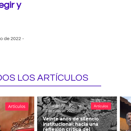
egir y
io de 2022
-
OS LOS ARTÍCULOS
Valeria del Pilar Concha
Artículos
Artículos
19 de junio de 2026
Veinte años de silencio
institucional: hacia una
reflexión crítica del