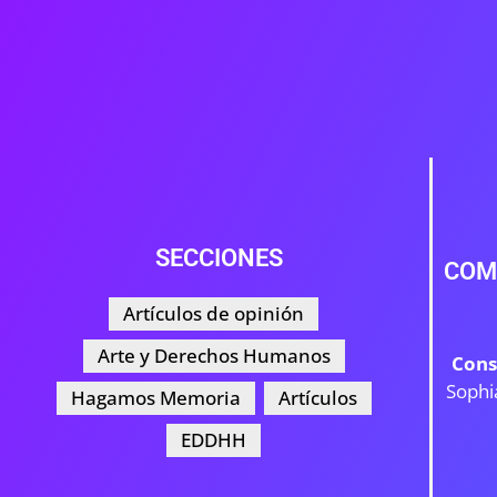
SECCIONES
COM
Artículos de opinión
Arte y Derechos Humanos
Cons
Sophi
Hagamos Memoria
Artículos
EDDHH