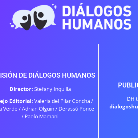
ISIÓN DE DIÁLOGOS HUMANOS
PUBLI
Director:
Stefany Inquilla
DH t
ejo Editorial:
Valeria del Pilar Concha /
dialogosh
a Verde /
Adrian Olguin / Derassú Ponce
/ Paolo Mamani