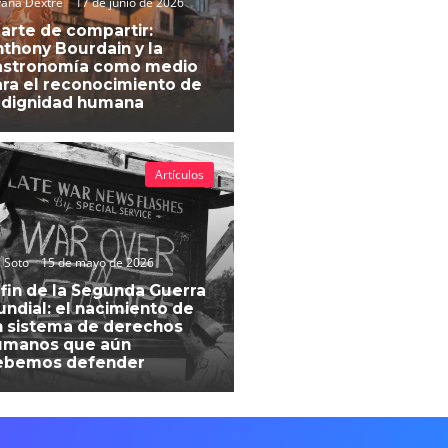
vana Dextre
17 de junio de 2026
 arte de compartir:
thony Bourdain y la
astronomía como medio
ra el reconocimiento de
 dignidad humana
Artículos
 Soto
15 de mayo de 2026
 fin de la Segunda Guerra
ndial: el nacimiento de
 sistema de derechos
umanos que aún
ebemos defender