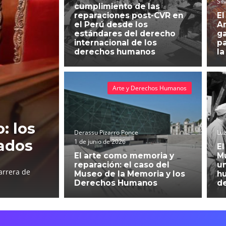
Sil
cumplimiento de las
reparaciones post-CVR en
El
el Perú desde los
An
estándares del derecho
g
internacional de los
pa
derechos humanos
la
Arte y Derechos Humanos
: los
Derassu Pizarro Ponce
Luz
ados
1 de junio de 2026
El
El arte como memoria y
Mu
reparación: el caso del
un
arrera de
Museo de la Memoria y los
h
Derechos Humanos
d