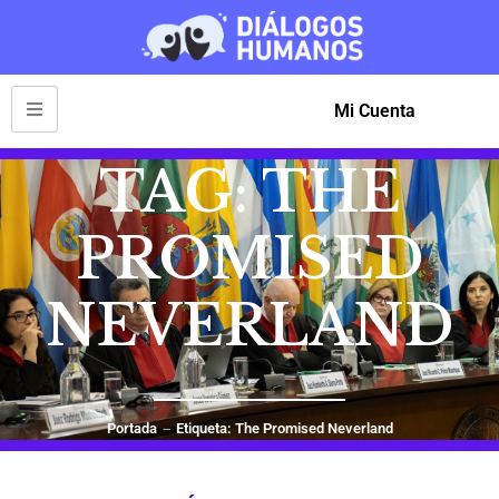
Mi Cuenta
TAG: THE
PROMISED
NEVERLAND
Portada
Etiqueta: The Promised Neverland