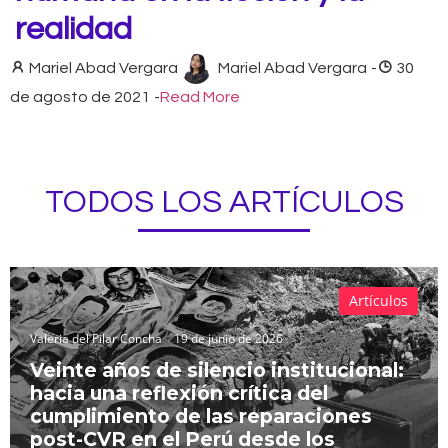
realidad
Mariel Abad Vergara
Mariel Abad Vergara
-
30
de agosto de 2021
-
Read More
TODOS LOS ARTÍCULOS
Artículos
Valeria del Pilar Concha
19 de junio de 2026
Veinte años de silencio institucional:
hacia una reflexión crítica del
cumplimiento de las reparaciones
post-CVR en el Perú desde los