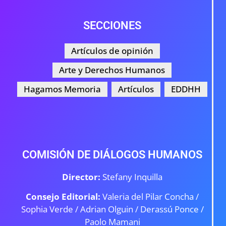
SECCIONES
Artículos de opinión
Arte y Derechos Humanos
Hagamos Memoria
Artículos
EDDHH
COMISIÓN DE DIÁLOGOS HUMANOS
Director:
Stefany Inquilla
Consejo Editorial:
Valeria del Pilar Concha /
Sophia Verde /
Adrian Olguin / Derassú Ponce /
Paolo Mamani