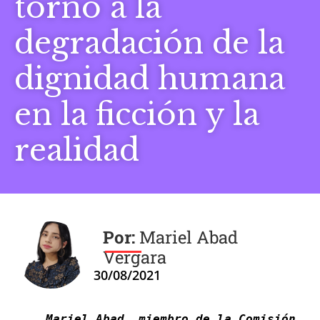
torno a la
degradación de la
dignidad humana
en la ficción y la
realidad
Mariel Abad
Vergara
30/08/2021
Mariel Abad, miembro de la Comisión 