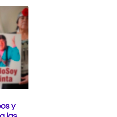
pos y
a las