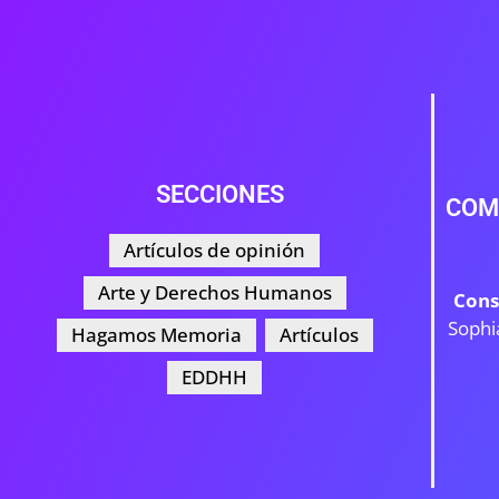
SECCIONES
COM
Artículos de opinión
Arte y Derechos Humanos
Cons
Sophi
Hagamos Memoria
Artículos
EDDHH