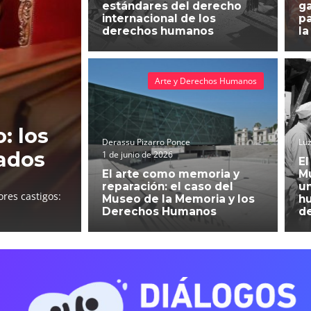
estándares del derecho
g
internacional de los
pa
derechos humanos
la
Arte y Derechos Humanos
: los
Derassu Pizarro Ponce
Luz
ados
1 de junio de 2026
El
El arte como memoria y
Mu
reparación: el caso del
un
res castigos:
Museo de la Memoria y los
h
Derechos Humanos
d