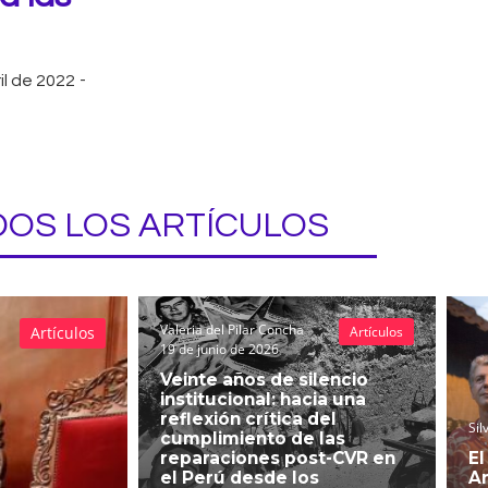
il de 2022
-
OS LOS ARTÍCULOS
Valeria del Pilar Concha
Artículos
Artículos
19 de junio de 2026
Veinte años de silencio
institucional: hacia una
reflexión crítica del
Sil
cumplimiento de las
reparaciones post-CVR en
El
el Perú desde los
An