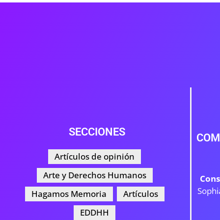
SECCIONES
COM
Artículos de opinión
Arte y Derechos Humanos
Cons
Sophi
Hagamos Memoria
Artículos
EDDHH