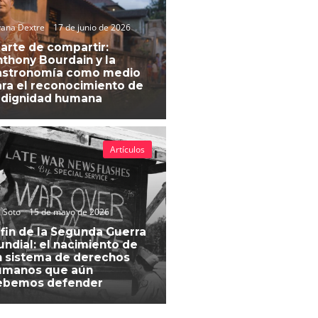
vana Dextre
17 de junio de 2026
 arte de compartir:
thony Bourdain y la
astronomía como medio
ra el reconocimiento de
 dignidad humana
Artículos
 Soto
15 de mayo de 2026
 fin de la Segunda Guerra
ndial: el nacimiento de
 sistema de derechos
umanos que aún
ebemos defender