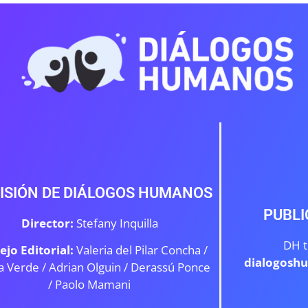
ISIÓN DE DIÁLOGOS HUMANOS
PUBLI
Director:
Stefany Inquilla
DH t
ejo Editorial:
Valeria del Pilar Concha /
dialogosh
a Verde /
Adrian Olguin / Derassú Ponce
/ Paolo Mamani