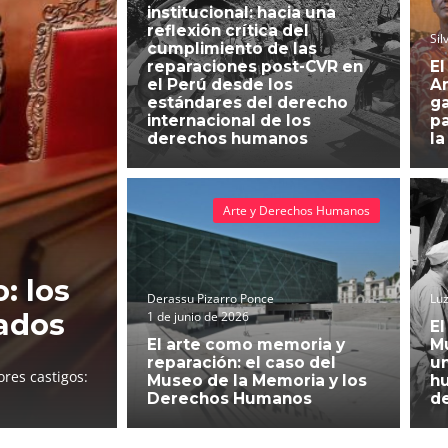
institucional: hacia una
reflexión crítica del
Sil
cumplimiento de las
reparaciones post-CVR en
El
el Perú desde los
An
estándares del derecho
g
internacional de los
pa
derechos humanos
la
Arte y Derechos Humanos
: los
Derassu Pizarro Ponce
Luz
ados
1 de junio de 2026
El
El arte como memoria y
Mu
reparación: el caso del
un
res castigos:
Museo de la Memoria y los
h
Derechos Humanos
d