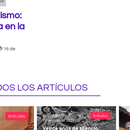
nos
ismo:
a en la
16 de
OS LOS ARTÍCULOS
Valeria del Pilar Concha
Artículos
Artículos
19 de junio de 2026
Veinte años de silencio