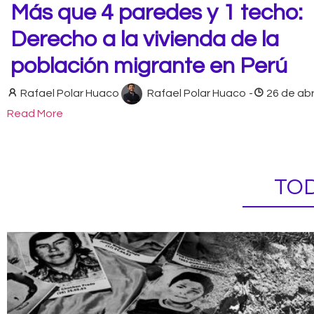
Más que 4 paredes y 1 techo:
Derecho a la vivienda de la
población migrante en Perú
Rafael Polar Huaco
Rafael Polar Huaco
-
26 de abr
Read More
TOD