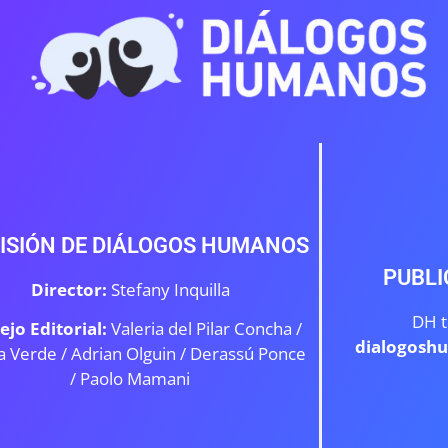
ISIÓN DE DIÁLOGOS HUMANOS
PUBLI
Director:
Stefany Inquilla
DH t
ejo Editorial:
Valeria del Pilar Concha /
dialogosh
a Verde /
Adrian Olguin / Derassú Ponce
/ Paolo Mamani