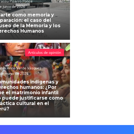
assu Pizarro Ponce
e junio de 2026
 arte como memoria y
paración: el caso del
seo de la Memoria y los
erechos Humanos
Artículos de opinión
phia Anna Verde Vásquez
 de mayo de 2026
omunidades indígenas y
erechos humanos: ¿Por
é el matrimonio infantil
 puede justificarse como
áctica cultural en el
erú?