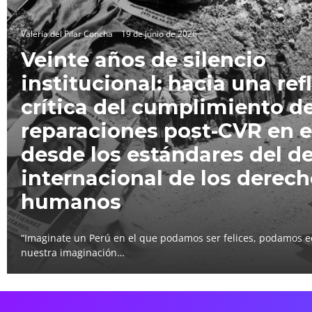
Valeria del Pilar Concha
19 de junio de 2026
Veinte años de silencio
institucional: hacia una ref
crítica del cumplimiento de
reparaciones post-CVR en e
desde los estándares del d
internacional de los derec
humanos
“Imaginate un Perú en el que podamos ser felices, podamos e
nuestra imaginación…