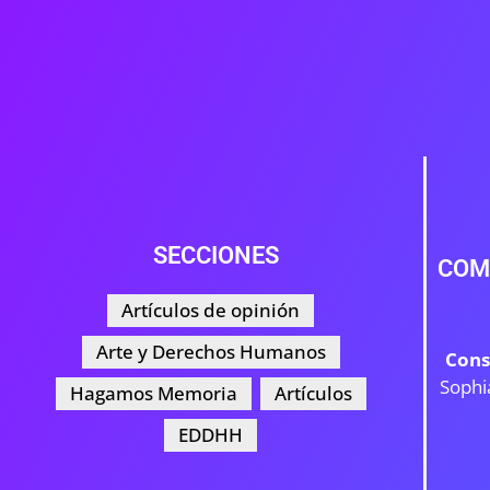
SECCIONES
COM
Artículos de opinión
Arte y Derechos Humanos
Cons
Sophi
Hagamos Memoria
Artículos
EDDHH