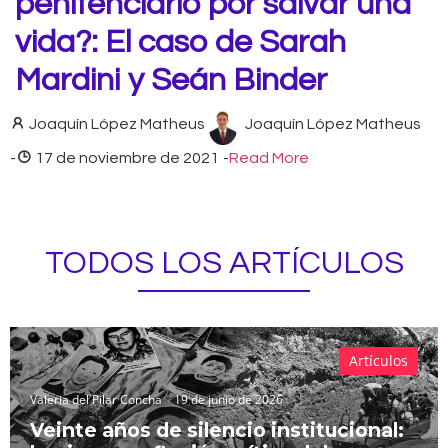
penitenciario por salvar una
vida?: El caso de Sarah
Mardini y Seán Binder
Joaquín López Matheus
Joaquín López Matheus
-
17 de noviembre de 2021
-
Read More
TODOS LOS ARTÍCULOS
Artículos
Valeria del Pilar Concha
19 de junio de 2026
Veinte años de silencio institucional: