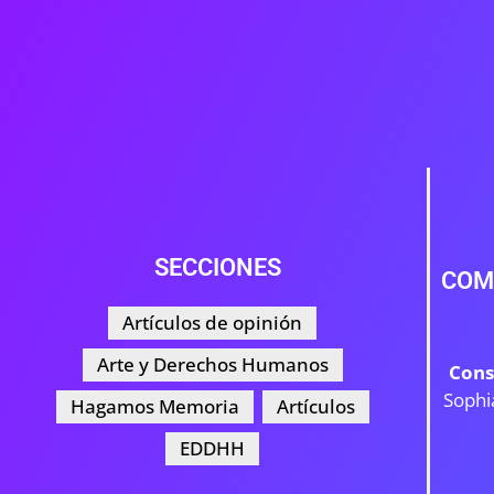
SECCIONES
COM
Artículos de opinión
Arte y Derechos Humanos
Cons
Sophi
Hagamos Memoria
Artículos
EDDHH