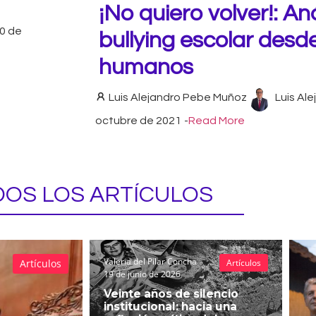
¡No quiero volver!: Aná
0 de
bullying escolar desd
humanos
Luis Alejandro Pebe Muñoz
Luis Al
octubre de 2021
-
Read More
OS LOS ARTÍCULOS
Valeria del Pilar Concha
Artículos
Artículos
19 de junio de 2026
Veinte años de silencio
institucional: hacia una