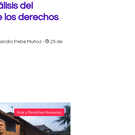
lisis del
e los derechos
ejandro Pebe Muñoz
-
25 de
Arte y Derechos Humanos