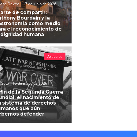
vana Dextre
17 de junio de 2026
 arte de compartir:
thony Bourdain y la
astronomía como medio
ra el reconocimiento de
 dignidad humana
Artículos
 Soto
15 de mayo de 2026
 fin de la Segunda Guerra
ndial: el nacimiento de
 sistema de derechos
umanos que aún
ebemos defender