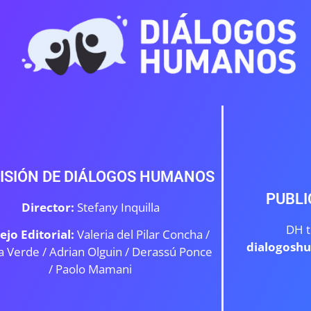
ISIÓN DE DIÁLOGOS HUMANOS
PUBLI
Director:
Stefany Inquilla
DH t
ejo Editorial:
Valeria del Pilar Concha /
dialogosh
a Verde /
Adrian Olguin / Derassú Ponce
/ Paolo Mamani