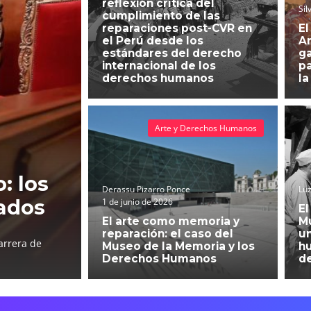
reflexión crítica del
Sil
cumplimiento de las
reparaciones post-CVR en
El
el Perú desde los
An
estándares del derecho
g
internacional de los
pa
derechos humanos
la
Arte y Derechos Humanos
: los
Derassu Pizarro Ponce
Luz
ados
1 de junio de 2026
El
El arte como memoria y
Mu
reparación: el caso del
un
arrera de
Museo de la Memoria y los
h
Derechos Humanos
d