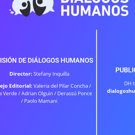
ISIÓN DE DIÁLOGOS HUMANOS
PUBLI
Director:
Stefany Inquilla
DH t
ejo Editorial:
Valeria del Pilar Concha /
dialogosh
a Verde /
Adrian Olguin / Derassú Ponce
/ Paolo Mamani