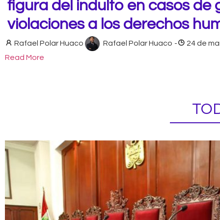
figura del indulto en casos de
violaciones a los derechos h
Rafael Polar Huaco
Rafael Polar Huaco
-
24 de ma
Read More
TOD