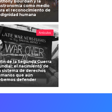
thony Bourdain y la
astronomía como medio
ra el reconocimiento de
 dignidad humana
Artículos
 Soto
15 de mayo de 2026
 fin de la Segunda Guerra
ndial: el nacimiento de
 sistema de derechos
umanos que aún
ebemos defender