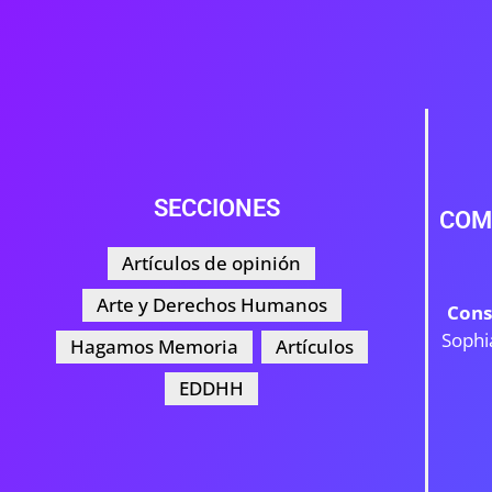
SECCIONES
COM
Artículos de opinión
Arte y Derechos Humanos
Cons
Sophi
Hagamos Memoria
Artículos
EDDHH