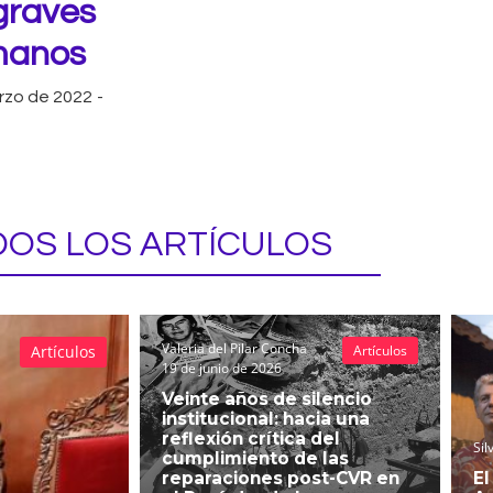
 graves
umanos
rzo de 2022
-
OS LOS ARTÍCULOS
Valeria del Pilar Concha
Artículos
Artículos
19 de junio de 2026
Veinte años de silencio
institucional: hacia una
reflexión crítica del
Sil
cumplimiento de las
reparaciones post-CVR en
El