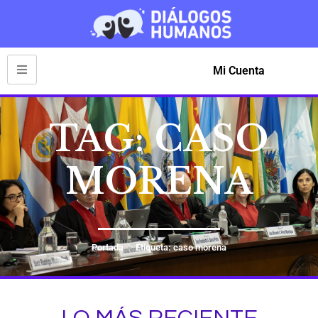
Mi Cuenta
TAG: CASO
MORENA
Portada
Etiqueta: caso morena