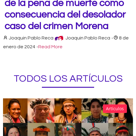
de la pena de muerte como
consecuencia del desolador
caso del crimen Morena
Joaquin Pablo Reca
Joaquin Pablo Reca
-
8 de
enero de 2024
-
Read More
TODOS LOS ARTÍCULOS
Artículos