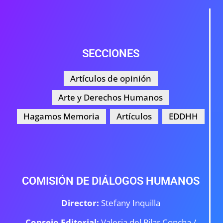
SECCIONES
Artículos de opinión
Arte y Derechos Humanos
Hagamos Memoria
Artículos
EDDHH
COMISIÓN DE DIÁLOGOS HUMANOS
Director:
Stefany Inquilla
Consejo Editorial:
Valeria del Pilar Concha /