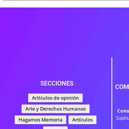
SECCIONES
COM
Artículos de opinión
Arte y Derechos Humanos
Cons
Sophi
Hagamos Memoria
Artículos