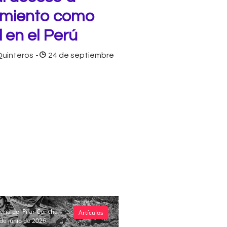
cimiento como
en el Perú
uinteros
-
24 de septiembre
eria del Pilar Concha
Artículos
de junio de 2026