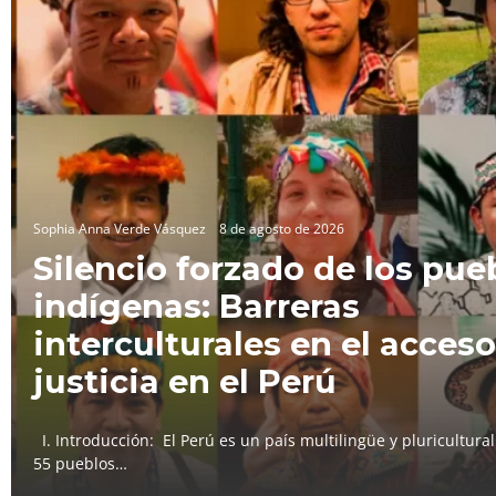
Sophia Anna Verde Vásquez
8 de agosto de 2026
Silencio forzado de los pue
indígenas: Barreras
interculturales en el acceso
justicia en el Perú
I. Introducción: El Perú es un país multilingüe y pluricultura
55 pueblos…