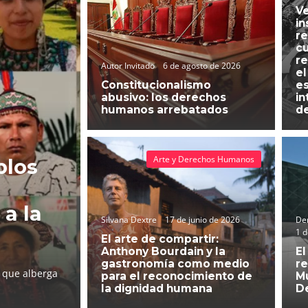
Ve
in
re
cu
re
Autor Invitado
6 de agosto de 2026
el
Constitucionalismo
es
abusivo: los derechos
in
humanos arrebatados
d
Arte y Derechos Humanos
blos
 a la
Silvana Dextre
17 de junio de 2026
Der
1 d
El arte de compartir:
Anthony Bourdain y la
El
gastronomía como medio
re
l que alberga
para el reconocimiento de
Mu
la dignidad humana
D