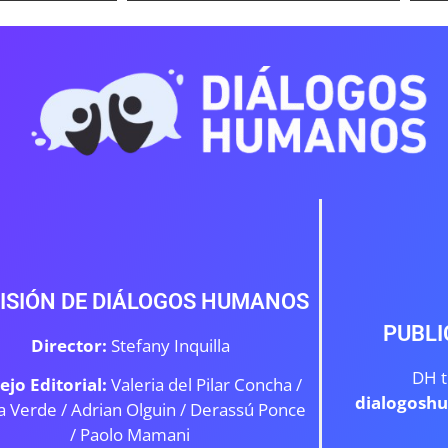
ISIÓN DE DIÁLOGOS HUMANOS
PUBLI
Director:
Stefany Inquilla
DH t
ejo Editorial:
Valeria del Pilar Concha /
dialogosh
a Verde /
Adrian Olguin / Derassú Ponce
/ Paolo Mamani