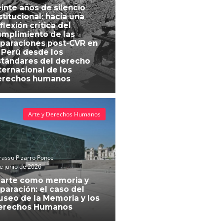
inte años de silencio
stitucional: hacia una
flexión crítica del
mplimiento de las
paraciones post-CVR en
 Perú desde los
tándares del derecho
ternacional de los
erechos humanos
Arte y Derechos Humanos
assu Pizarro Ponce
e junio de 2026
 arte como memoria y
paración: el caso del
seo de la Memoria y los
erechos Humanos