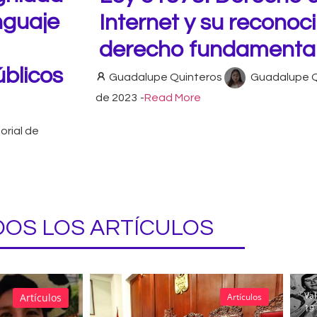
nguaje
Internet y su recono
derecho fundamental 
úblicos
Guadalupe Quinteros
Guadalupe Q
de 2023
-
Read More
orial de
OS LOS ARTÍCULOS
Val
Artículos
Artículos
19 