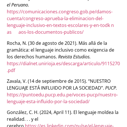
el Peruano.
https://comunicaciones.congreso.gob.pe/damos-
cuenta/congreso-aprueba-la-eliminacion-del-
lenguaje-inclusivo-en-textos-escolares-y-en-todk n
as aos-los-documentos-publicos/
Rocha, N. (30 de agosto de 2021). Más allá de la
gramática: el lenguaje inclusivo como exigencia de
los derechos humanos.
Revista Estudios.
https://dialnet.unirioja.es/descarga/articulo/9115270
.pdf
Zavala, V. (14 de septiembre de 2015). “NUESTRO
LENGUAJE ESTÁ INFLUIDO POR LA SOCIEDAD”.
PUCP.
https://puntoedu.pucp.edu.pe/voces-pucp/nuestro-
lenguaje-esta-influido-por-la-sociedad/
González, C. H. (2024, April 11). El lenguaje moldea la
realidad. . . y el
cerebro.
https://es.linkedin.com/pulse/el-lenguaje-