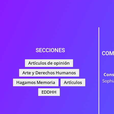
SECCIONES
COM
Artículos de opinión
Arte y Derechos Humanos
Cons
Sophi
Hagamos Memoria
Artículos
EDDHH