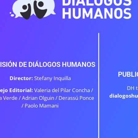
ISIÓN DE DIÁLOGOS HUMANOS
PUBLI
Director:
Stefany Inquilla
DH t
ejo Editorial:
Valeria del Pilar Concha /
dialogosh
a Verde /
Adrian Olguin / Derassú Ponce
/ Paolo Mamani