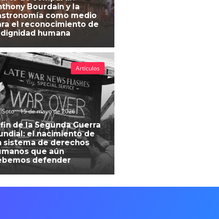
thony Bourdain y la
astronomía como medio
ra el reconocimiento de
 dignidad humana
Artículos
 Soto
15 de mayo de 2026
 fin de la Segunda Guerra
ndial: el nacimiento de
 sistema de derechos
umanos que aún
ebemos defender