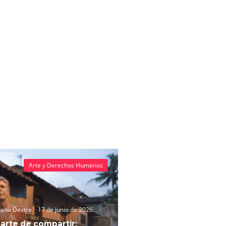
Arte y Derechos Humanos
vana Dextre
17 de junio de 2026
 arte de compartir: