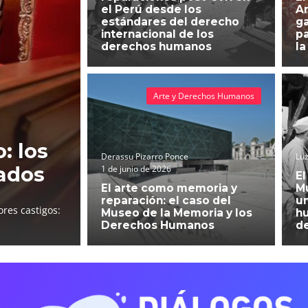
el Perú desde los
An
estándares del derecho
g
internacional de los
pa
derechos humanos
la
Arte y Derechos Humanos
: los
Derassu Pizarro Ponce
Luz
ados
1 de junio de 2026
El
El arte como memoria y
Mu
reparación: el caso del
un
res castigos:
Museo de la Memoria y los
h
Derechos Humanos
d