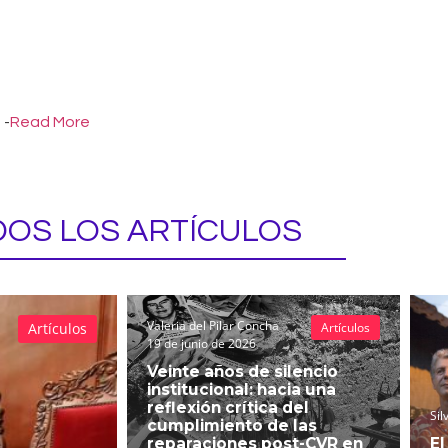
-
Read More
OS LOS ARTÍCULOS
Valeria del Pilar Concha
Artículos
Artículos
19 de junio de 2026
Veinte años de silencio
institucional: hacia una
reflexión crítica del
Sil
cumplimiento de las
reparaciones post-CVR en
El