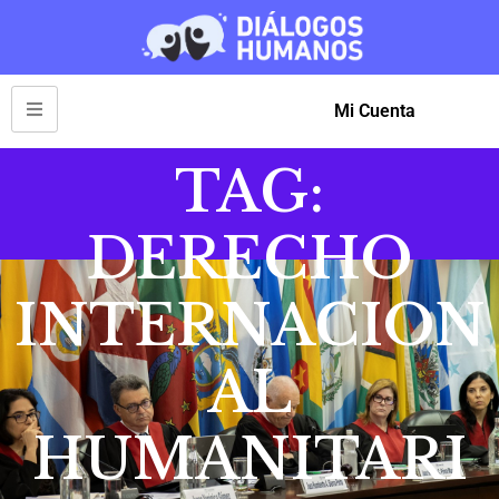
Mi Cuenta
TAG:
DERECHO
INTERNACION
AL
HUMANITARI