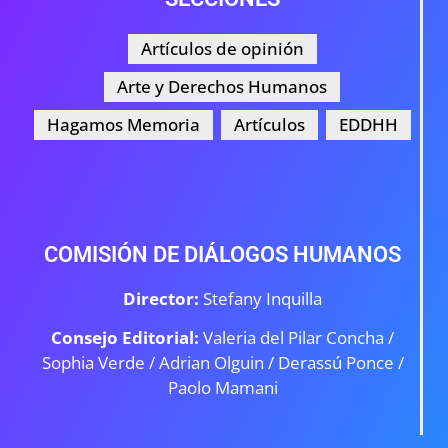
Artículos de opinión
Arte y Derechos Humanos
Hagamos Memoria
Artículos
EDDHH
COMISIÓN DE DIÁLOGOS HUMANOS
Director:
Stefany Inquilla
Consejo Editorial:
Valeria del Pilar Concha /
Sophia Verde /
Adrian Olguin / Derassú Ponce /
Paolo Mamani