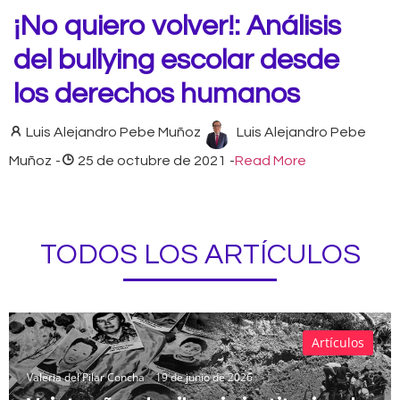
¡No quiero volver!: Análisis
del bullying escolar desde
los derechos humanos
Luis Alejandro Pebe Muñoz
Luis Alejandro Pebe
Muñoz
-
25 de octubre de 2021
-
Read More
TODOS LOS ARTÍCULOS
Artículos
Valeria del Pilar Concha
19 de junio de 2026