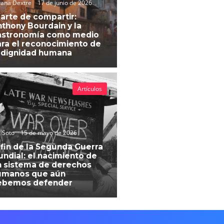
vana Dextre
17 de junio de 2026
 arte de compartir:
thony Bourdain y la
astronomía como medio
ra el reconocimiento de
 dignidad humana
Artículos
 Soto
15 de mayo de 2026
 fin de la Segunda Guerra
ndial: el nacimiento de
 sistema de derechos
umanos que aún
ebemos defender