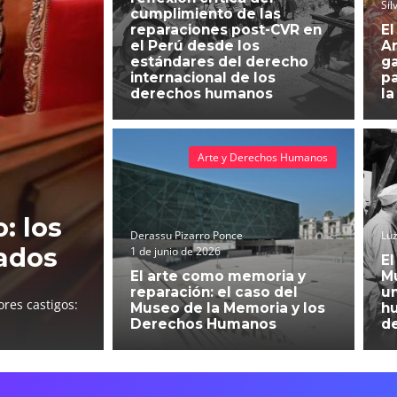
Sil
cumplimiento de las
reparaciones post-CVR en
El
el Perú desde los
An
estándares del derecho
g
internacional de los
pa
derechos humanos
la
Arte y Derechos Humanos
: los
Derassu Pizarro Ponce
Luz
ados
1 de junio de 2026
El
El arte como memoria y
Mu
reparación: el caso del
un
res castigos:
Museo de la Memoria y los
h
Derechos Humanos
d