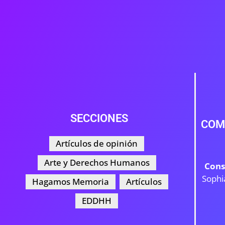
SECCIONES
COM
Artículos de opinión
Arte y Derechos Humanos
Cons
Sophi
Hagamos Memoria
Artículos
EDDHH