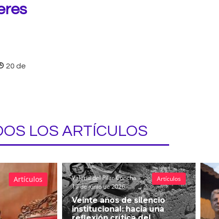
eres
20 de
OS LOS ARTÍCULOS
Valeria del Pilar Concha
Artículos
Artículos
19 de junio de 2026
Veinte años de silencio
institucional: hacia una
reflexión crítica del