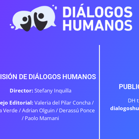
ISIÓN DE DIÁLOGOS HUMANOS
PUBLI
Director:
Stefany Inquilla
DH t
ejo Editorial:
Valeria del Pilar Concha /
dialogosh
a Verde /
Adrian Olguin / Derassú Ponce
/ Paolo Mamani