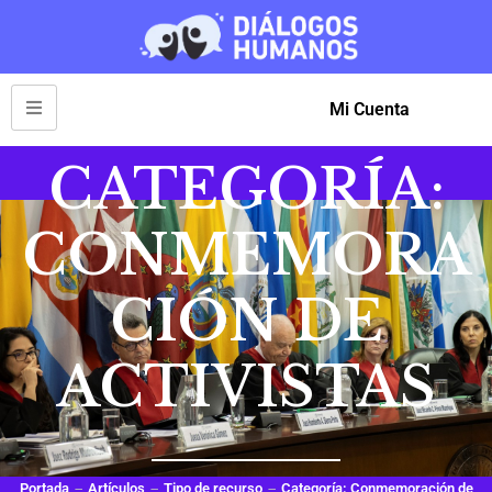
Mi Cuenta
CATEGORÍA:
CONMEMORA
CIÓN DE
ACTIVISTAS
Portada
Artículos
Tipo de recurso
Categoría: Conmemoración de