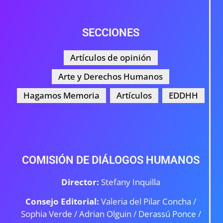
SECCIONES
Artículos de opinión
Arte y Derechos Humanos
Hagamos Memoria
Artículos
EDDHH
COMISIÓN DE DIÁLOGOS HUMANOS
Director:
Stefany Inquilla
Consejo Editorial:
Valeria del Pilar Concha /
Sophia Verde /
Adrian Olguin / Derassú Ponce /