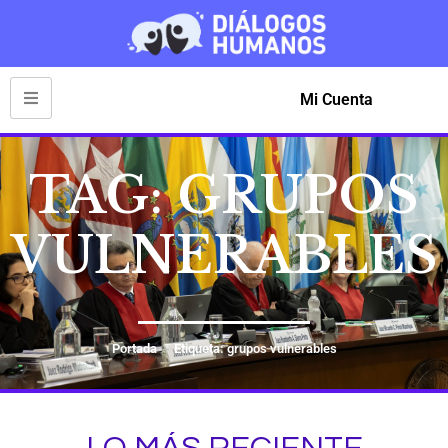
Mi Cuenta
TAG: GRUPOS
VULNERABLES
Portada
Etiqueta: grupos vulnerables