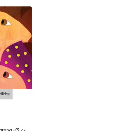
ilidad
marena
-
27