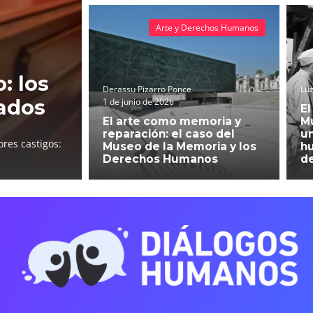
Arte y Derechos Humanos
: los
Derassu Pizarro Ponce
Luz
ados
1 de junio de 2026
El
El arte como memoria y
Mu
reparación: el caso del
un
res castigos:
Museo de la Memoria y los
h
Derechos Humanos
d