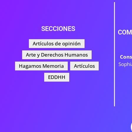
SECCIONES
COM
Artículos de opinión
Arte y Derechos Humanos
Cons
Sophi
Hagamos Memoria
Artículos
EDDHH