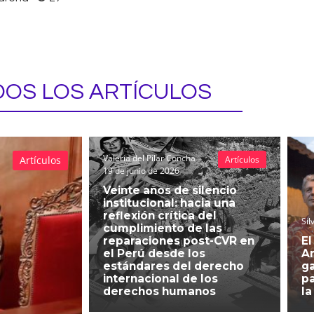
OS LOS ARTÍCULOS
Valeria del Pilar Concha
Artículos
Artículos
19 de junio de 2026
Veinte años de silencio
institucional: hacia una
reflexión crítica del
Sil
cumplimiento de las
reparaciones post-CVR en
El
el Perú desde los
An
estándares del derecho
g
internacional de los
pa
derechos humanos
la