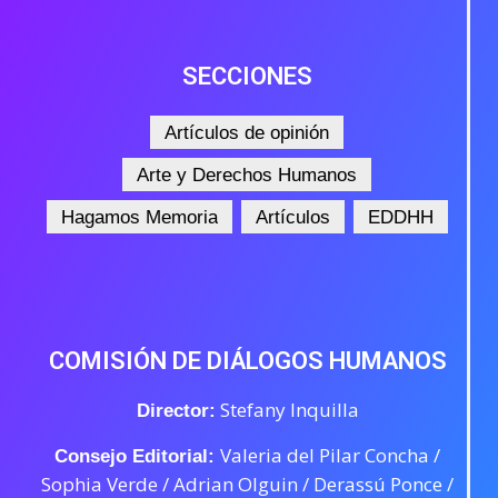
SECCIONES
Artículos de opinión
Arte y Derechos Humanos
Hagamos Memoria
Artículos
EDDHH
COMISIÓN DE DIÁLOGOS HUMANOS
Stefany Inquilla
Director:
Valeria del Pilar Concha /
Consejo Editorial:
Sophia Verde /
Adrian Olguin / Derassú Ponce /