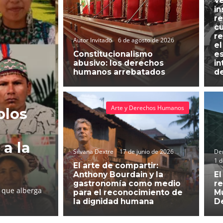
Ve
in
re
cu
re
Autor Invitado
6 de agosto de 2026
el
Constitucionalismo
es
abusivo: los derechos
in
humanos arrebatados
d
Arte y Derechos Humanos
blos
 a la
Silvana Dextre
17 de junio de 2026
Der
1 d
El arte de compartir:
Anthony Bourdain y la
El
gastronomía como medio
re
l que alberga
para el reconocimiento de
Mu
la dignidad humana
D