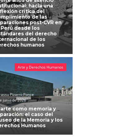
inte años de silencio
stitucional: hacia una
flexión crítica del
mplimiento de las
paraciones post-CVR en
 Perú desde los
tándares del derecho
ternacional de los
erechos humanos
Arte y Derechos Humanos
assu Pizarro Ponce
e junio de 2026
 arte como memoria y
paración: el caso del
seo de la Memoria y los
erechos Humanos