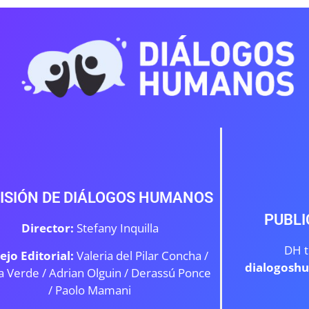
ISIÓN DE DIÁLOGOS HUMANOS
PUBLI
Director:
Stefany Inquilla
DH t
ejo Editorial:
Valeria del Pilar Concha /
dialogosh
a Verde /
Adrian Olguin / Derassú Ponce
/ Paolo Mamani