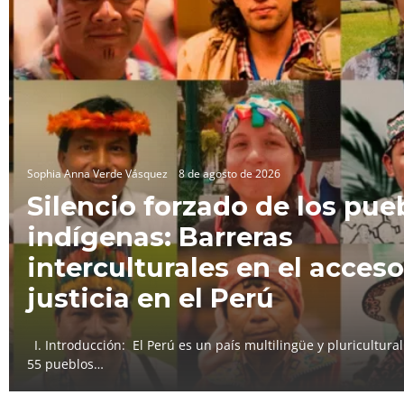
Sophia Anna Verde Vásquez
8 de agosto de 2026
Silencio forzado de los pue
indígenas: Barreras
interculturales en el acceso
justicia en el Perú
I. Introducción: El Perú es un país multilingüe y pluricultura
55 pueblos…