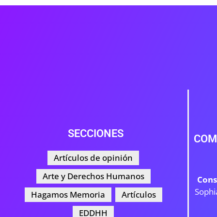
SECCIONES
COM
Artículos de opinión
Arte y Derechos Humanos
Cons
Sophi
Hagamos Memoria
Artículos
EDDHH