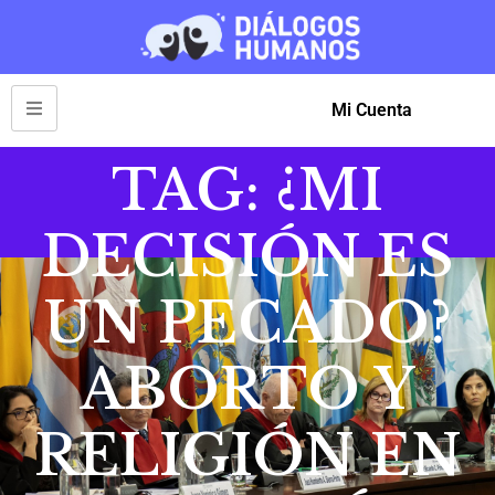
Mi Cuenta
TAG: ¿MI
DECISIÓN ES
UN PECADO?
ABORTO Y
RELIGIÓN EN