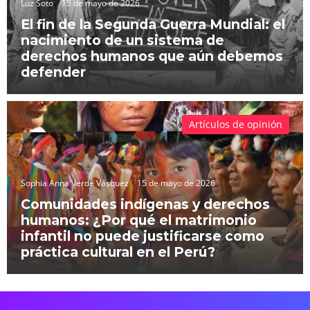
Luz Soto
15 de mayo de 2026
El fin de la Segunda Guerra Mundial: el
nacimiento de un sistema de
derechos humanos que aún debemos
defender
Artículos de opinión
Sophia Anna Verde Vásquez
15 de mayo de 2026
Comunidades indígenas y derechos
humanos: ¿Por qué el matrimonio
infantil no puede justificarse como
práctica cultural en el Perú?