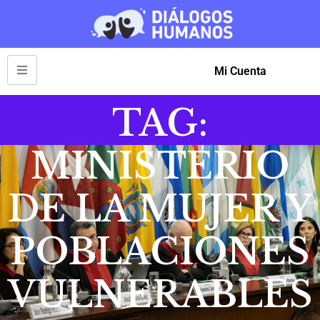
Mi Cuenta
TAG:
MINISTERIO
DE LA MUJER Y
POBLACIONES
VULNERABLES