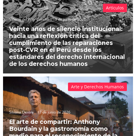
Artículos
Valeria del Pilar Concha
19 de junio de 2026
Veinte años de silencio institucional:
hacia una reflexión crítica del
cumplimiento de las reparaciones
post-CVR en el Perú desde los
estándares del derecho internacional
de los derechos humanos
Arte y Derechos Humanos
Silvana Dextre
17 de junio de 2026
El arte de compartir: Anthony
Bourdain y la gastronomía como
medio para el reconocimiento de la