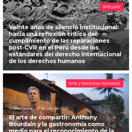
Artículos
Valeria del Pilar Concha
19 de junio de 2026
Veinte años de silencio institucional:
hacia una reflexión crítica del
cumplimiento de las reparaciones
post-CVR en el Perú desde los
estándares del derecho internacional
de los derechos humanos
Arte y Derechos Humanos
Silvana Dextre
17 de junio de 2026
El arte de compartir: Anthony
Bourdain y la gastronomía como
medio para el reconocimiento de la