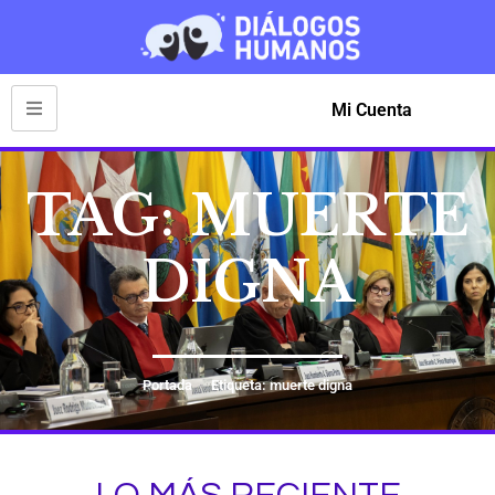
Mi Cuenta
TAG: MUERTE
DIGNA
Portada
Etiqueta: muerte digna