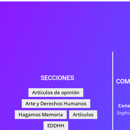
SECCIONES
COM
Artículos de opinión
Arte y Derechos Humanos
Cons
Sophi
Hagamos Memoria
Artículos
EDDHH