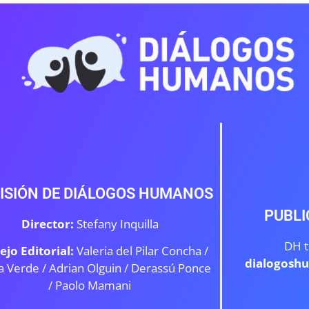
ISIÓN DE DIÁLOGOS HUMANOS
PUBLI
Director:
Stefany Inquilla
DH t
ejo Editorial:
Valeria del Pilar Concha /
dialogosh
a Verde /
Adrian Olguin / Derassú Ponce
/ Paolo Mamani