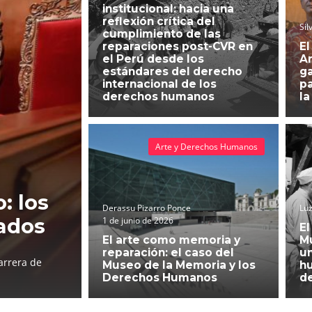
institucional: hacia una
reflexión crítica del
Sil
cumplimiento de las
reparaciones post-CVR en
El
el Perú desde los
An
estándares del derecho
g
internacional de los
pa
derechos humanos
la
Arte y Derechos Humanos
: los
Derassu Pizarro Ponce
Luz
ados
1 de junio de 2026
El
El arte como memoria y
Mu
reparación: el caso del
un
arrera de
Museo de la Memoria y los
h
Derechos Humanos
d