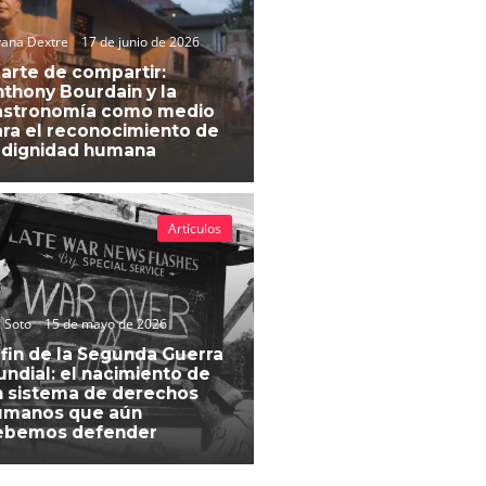
vana Dextre
17 de junio de 2026
 arte de compartir:
thony Bourdain y la
astronomía como medio
ra el reconocimiento de
 dignidad humana
Artículos
 Soto
15 de mayo de 2026
 fin de la Segunda Guerra
ndial: el nacimiento de
 sistema de derechos
umanos que aún
ebemos defender