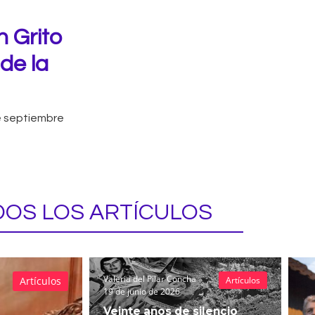
n Grito
 de la
e septiembre
OS LOS ARTÍCULOS
Valeria del Pilar Concha
Artículos
Artículos
19 de junio de 2026
Veinte años de silencio