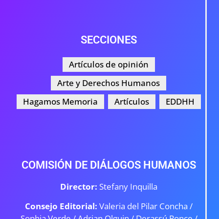
SECCIONES
Artículos de opinión
Arte y Derechos Humanos
Hagamos Memoria
Artículos
EDDHH
COMISIÓN DE DIÁLOGOS HUMANOS
Director:
Stefany Inquilla
Consejo Editorial:
Valeria del Pilar Concha /
Sophia Verde /
Adrian Olguin / Derassú Ponce /