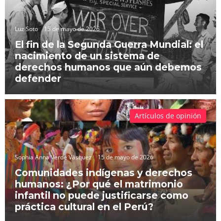
Luz Soto
15 de mayo de 2026
El fin de la Segunda Guerra Mundial: el
nacimiento de un sistema de
derechos humanos que aún debemos
defender
Artículos de opinión
Sophia Anna Verde Vásquez
15 de mayo de 2026
Comunidades indígenas y derechos
humanos: ¿Por qué el matrimonio
infantil no puede justificarse como
práctica cultural en el Perú?