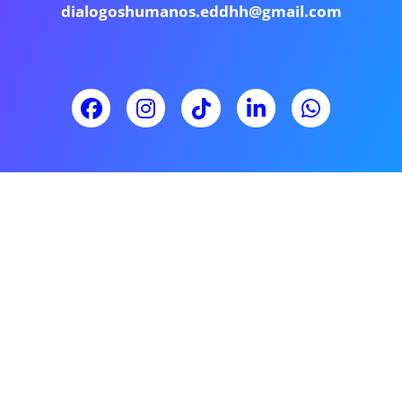
dialogoshumanos.eddhh@gmail.com