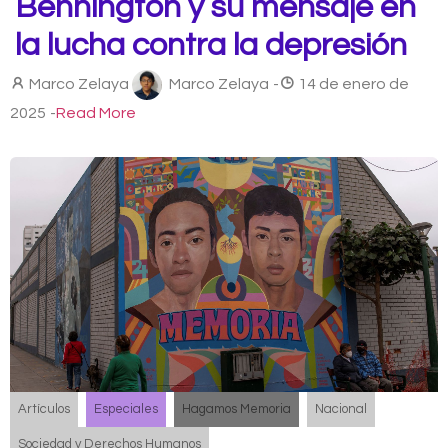
Bennington y su mensaje en
la lucha contra la depresión
Marco Zelaya
Marco Zelaya
-
14 de enero de
2025
-
Read More
Artículos
Especiales
Hagamos Memoria
Nacional
Sociedad y Derechos Humanos