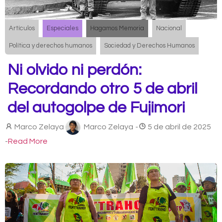
Artículos
Especiales
Hagamos Memoria
Nacional
Política y derechos humanos
Sociedad y Derechos Humanos
Ni olvido ni perdón:
Recordando otro 5 de abril
del autogolpe de Fujimori
Marco Zelaya
Marco Zelaya
-
5 de abril de 2025
-
Read More