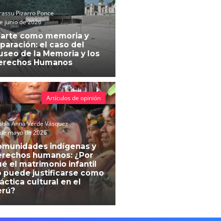
assu Pizarro Ponce
e junio de 2026
 arte como memoria y
paración: el caso del
seo de la Memoria y los
erechos Humanos
Artículos de opinión
phia Anna Verde Vásquez
 de mayo de 2026
omunidades indígenas y
erechos humanos: ¿Por
é el matrimonio infantil
 puede justificarse como
áctica cultural en el
erú?