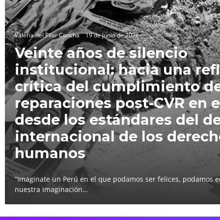
Valeria del Pilar Concha
19 de junio de 2026
Veinte años de silencio
institucional: hacia una ref
crítica del cumplimiento de
reparaciones post-CVR en e
desde los estándares del d
internacional de los derec
humanos
“Imaginate un Perú en el que podamos ser felices, podamos e
nuestra imaginación…