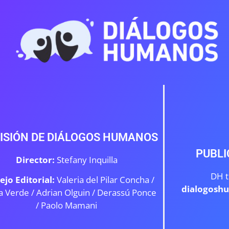
ISIÓN DE DIÁLOGOS HUMANOS
PUBLI
Director:
Stefany Inquilla
DH t
ejo Editorial:
Valeria del Pilar Concha /
dialogosh
a Verde /
Adrian Olguin / Derassú Ponce
/ Paolo Mamani