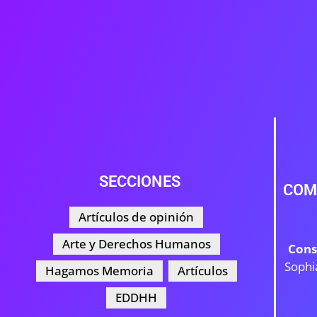
SECCIONES
COM
Artículos de opinión
Arte y Derechos Humanos
Cons
Sophi
Hagamos Memoria
Artículos
EDDHH