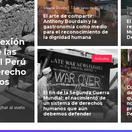
Silvana Dextre
17 de junio de 2026
Der
1 d
El arte de compartir:
Anthony Bourdain y la
El
gastronomía como medio
re
para el reconocimiento de
Mu
la dignidad humana
D
lexión
 las
Artículos
l Perú
erecho
So
15
hos
Luz Soto
15 de mayo de 2026
C
El fin de la Segunda Guerra
d
Mundial: el nacimiento de
qu
un sistema de derechos
no
char al vuelo
humanos que aún
pr
debemos defender
P