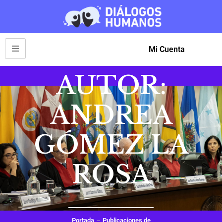
Mi Cuenta
AUTOR:
ANDREA
GÓMEZ LA
ROSA
Portada
Publicaciones de