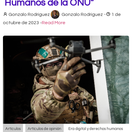
Humanos de la ONU”
Gonzalo Rodriguez
Gonzalo Rodriguez
-
1 de
octubre de 2023
-
Read More
Artículos
Artículos de opinión
Era digital y derechos humanos