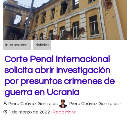
Internacional
Noticias
Corte Penal Internacional
solicita abrir investigación
por presuntos crímenes de
guerra en Ucrania
Piero Chávez Gonzales
Piero Chávez Gonzales
-
1 de marzo de 2022
-
Read More