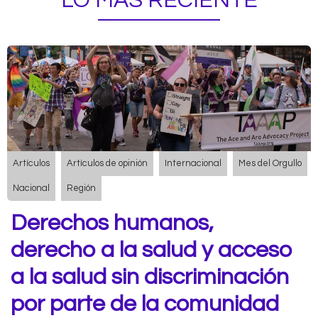
LO MÁS RECIENTE
Artículos
Artículos de opinión
Internacional
Mes del Orgullo
Nacional
Región
Derechos humanos,
derecho a la salud y acceso
a la salud sin discriminación
por parte de la comunidad