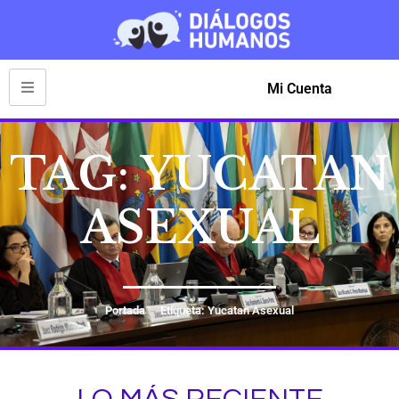
Mi Cuenta
TAG: YUCATAN
ASEXUAL
Portada
Etiqueta: Yucatan Asexual