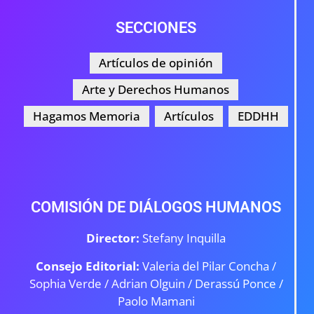
SECCIONES
Artículos de opinión
Arte y Derechos Humanos
Hagamos Memoria
Artículos
EDDHH
COMISIÓN DE DIÁLOGOS HUMANOS
Director:
Stefany Inquilla
Consejo Editorial:
Valeria del Pilar Concha /
Sophia Verde /
Adrian Olguin / Derassú Ponce /
Paolo Mamani