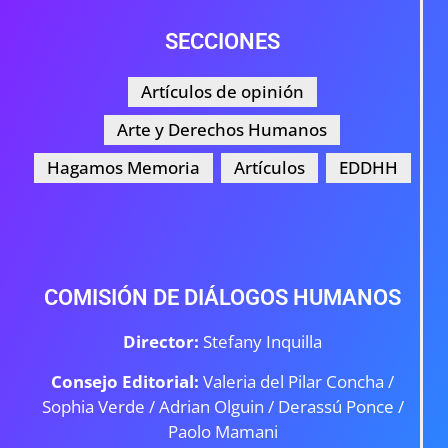
SECCIONES
Artículos de opinión
Arte y Derechos Humanos
Hagamos Memoria
Artículos
EDDHH
COMISIÓN DE DIÁLOGOS HUMANOS
Director:
Stefany Inquilla
Consejo Editorial:
Valeria del Pilar Concha /
Sophia Verde /
Adrian Olguin / Derassú Ponce /
Paolo Mamani