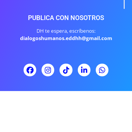
PUBLICA CON NOSOTROS
DH te espera, escríbenos:
dialogoshumanos.eddhh@gmail.com