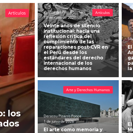
Valeria del Pilar Concha
Artículos
Artículos
19 de junio de 2026
Veinte años de silencio
institucional: hacia una
reflexión crítica del
Sil
cumplimiento de las
reparaciones post-CVR en
El
el Perú desde los
An
estándares del derecho
g
internacional de los
pa
derechos humanos
la
Arte y Derechos Humanos
: los
Derassu Pizarro Ponce
Luz
ados
1 de junio de 2026
El
El arte como memoria y
Mu