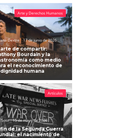
Arte y Derechos Humanos
vana Dextre
17 de junio de 2026
 arte de compartir:
thony Bourdain y la
astronomía como medio
ra el reconocimiento de
 dignidad humana
Artículos
 Soto
15 de mayo de 2026
 fin de la Segunda Guerra
ndial: el nacimiento de