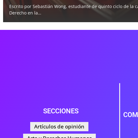
Escrito por Sebastián Wong, estudiante de quinto ciclo de la c
Derecho en la…
SECCIONES
COM
Artículos de opinión