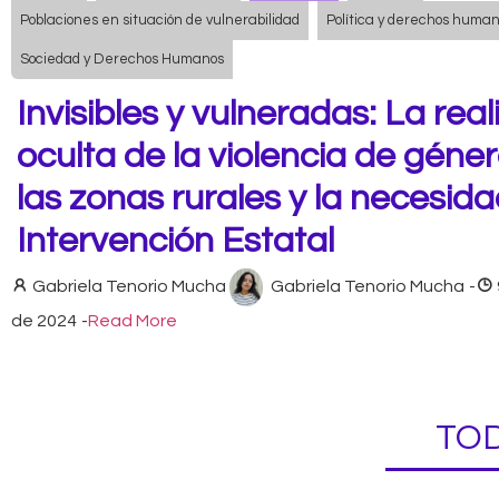
Poblaciones en situación de vulnerabilidad
Política y derechos huma
Sociedad y Derechos Humanos
Invisibles y vulneradas: La rea
oculta de la violencia de géne
las zonas rurales y la necesid
Intervención Estatal
Gabriela Tenorio Mucha
Gabriela Tenorio Mucha
-
de 2024
-
Read More
TOD