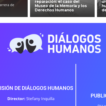
reparación: el caso del
un
arrera de
Museo de la Memoria y los
h
Derechos Humanos
d
ISIÓN DE DIÁLOGOS HUMANOS
PUBLI
Director:
Stefany Inquilla