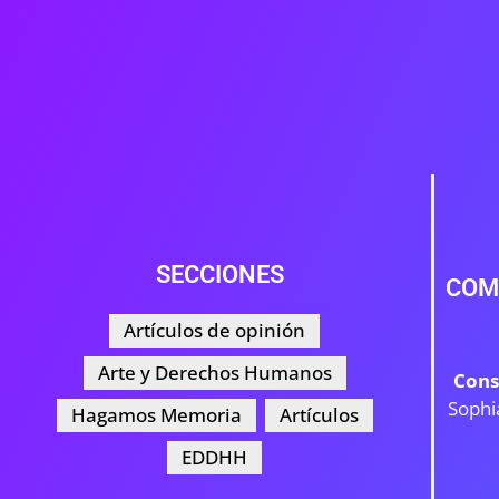
SECCIONES
COM
Artículos de opinión
Arte y Derechos Humanos
Cons
Sophi
Hagamos Memoria
Artículos
EDDHH