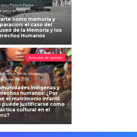
assu Pizarro Ponce
e junio de 2026
 arte como memoria y
paración: el caso del
seo de la Memoria y los
erechos Humanos
Artículos de opinión
phia Anna Verde Vásquez
 de mayo de 2026
omunidades indígenas y
erechos humanos: ¿Por
é el matrimonio infantil
 puede justificarse como
áctica cultural en el
erú?