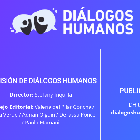
ISIÓN DE DIÁLOGOS HUMANOS
PUBLI
Director:
Stefany Inquilla
DH t
ejo Editorial:
Valeria del Pilar Concha /
dialogosh
a Verde /
Adrian Olguin / Derassú Ponce
/ Paolo Mamani