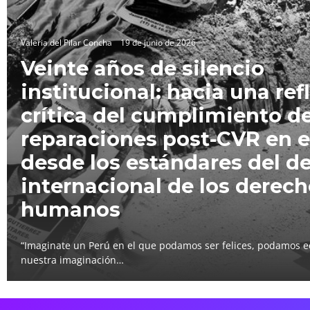
Valeria del Pilar Concha
19 de junio de 2026
Veinte años de silencio
institucional: hacia una ref
crítica del cumplimiento de
reparaciones post-CVR en e
desde los estándares del d
internacional de los derec
humanos
“Imaginate un Perú en el que podamos ser felices, podamos e
nuestra imaginación…