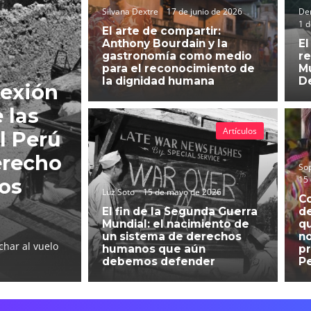
Silvana Dextre
17 de junio de 2026
Der
1 d
El arte de compartir:
Anthony Bourdain y la
El
gastronomía como medio
re
para el reconocimiento de
Mu
la dignidad humana
D
lexión
 las
Artículos
l Perú
erecho
So
15
hos
Luz Soto
15 de mayo de 2026
C
El fin de la Segunda Guerra
d
Mundial: el nacimiento de
qu
un sistema de derechos
no
char al vuelo
humanos que aún
pr
debemos defender
P