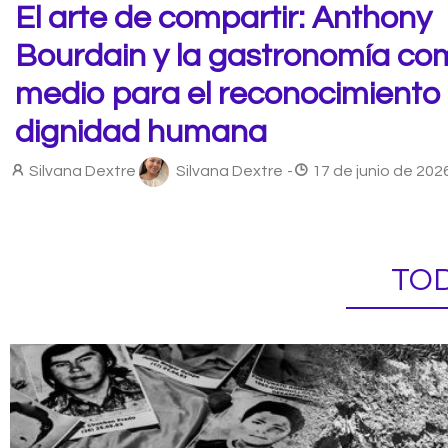
El arte de compartir: Anthony
Bourdain y la gastronomía c
medio para el reconocimiento 
dignidad humana
Silvana Dextre
Silvana Dextre
-
17 de junio de 202
TOD